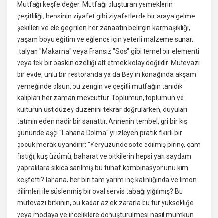
Mutfağı keşfe değer. Mutfağı oluşturan yemeklerin
çeşitliliği, hepsinin ziyafet gibi ziyafetlerde bir araya gelme
şekilleri ve ele geçirilen her zanaatın belirgin karmaşıklığı,
yaşam boyu eğitim ve eğlence için yeterli malzeme sunar.
İtalyan "Makarna" veya Fransız "Sos" gibi temel bir elementi
veya tek bir baskın özelliği alt etmek kolay değildir. Mütevazı
bir evde, ünlü bir restoranda ya da Bey'in konağında akşam
yemeğinde olsun, bu zengin ve çeşitli mutfağın tanıdık
kalıpları her zaman mevcuttur. Toplumun, toplumun ve
kültürün üst düzey düzenini tekrar doğrularken, duyuları
tatmin eden nadir bir sanattır. Annenin tembel, gri bir kış
gününde aşçı "Lahana Dolma" yı izleyen pratik fikirli bir
çocuk merak uyandırır: "Yeryüzünde sote edilmiş pirinç, çam
fıstığı, kuş üzümü, baharat ve bitkilerin hepsi yarı saydam
yapraklara sıkıca sarılmış bu tuhaf kombinasyonunu kim
keşfetti? lahana, her biri tam yarım inç kalınlığında ve limon
dilimleri ile süslenmiş bir oval servis tabağı yığılmış? Bu
mütevazı bitkinin, bu kadar az ek zararla bu tür yüksekliğe
veya modaya ve inceliklere dönüştürülmesi nasıl mümkün