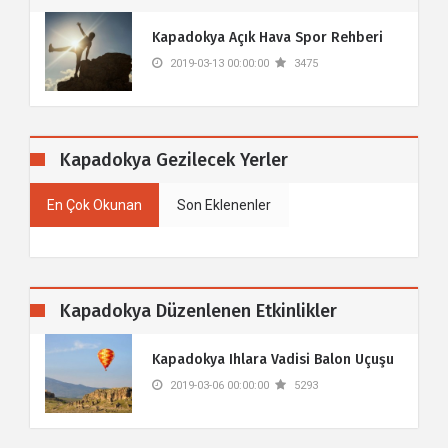
​Kapadokya Açık Hava Spor Rehberi
2019-03-13 00:00:00
3475
Kapadokya Gezilecek Yerler
En Çok Okunan
Son Eklenenler
Kapadokya Düzenlenen Etkinlikler
Kapadokya Ihlara Vadisi Balon Uçuşu
2019-03-06 00:00:00
5293