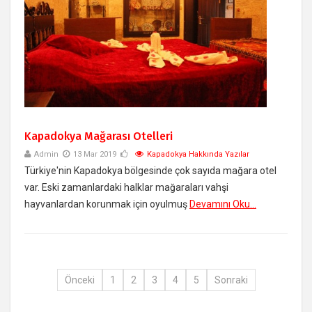
​Kapadokya Mağarası Otelleri
Admin
13 Mar 2019
Kapadokya Hakkında Yazılar
Türkiye'nin Kapadokya bölgesinde çok sayıda mağara otel
var. Eski zamanlardaki halklar mağaraları vahşi
hayvanlardan korunmak için oyulmuş
Devamını Oku...
Önceki
1
2
3
4
5
Sonraki