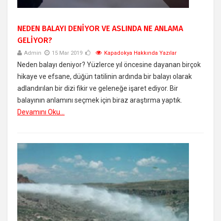
NEDEN BALAYI DENİYOR VE ASLINDA NE ANLAMA
GELİYOR?
Admin
15 Mar 2019
Kapadokya Hakkında Yazılar
Neden balayı deniyor? Yüzlerce yıl öncesine dayanan birçok
hikaye ve efsane, düğün tatilinin ardında bir balayı olarak
adlandırılan bir dizi fikir ve geleneğe işaret ediyor. Bir
balayının anlamını seçmek için biraz araştırma yaptık.
Devamını Oku...