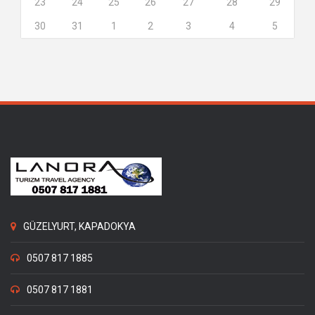
23
24
25
26
27
28
29
30
31
1
2
3
4
5
GÜZELYURT, KAPADOKYA
0507 817 1885
0507 817 1881