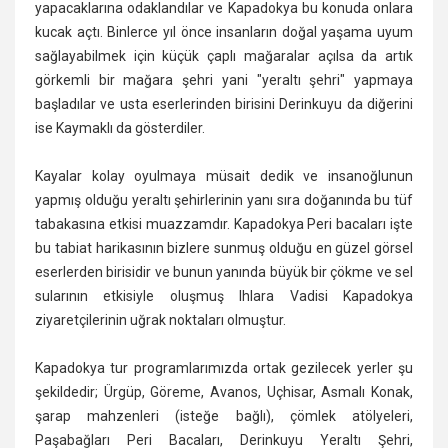
yapacaklarına odaklandılar ve Kapadokya bu konuda onlara
kucak açtı. Binlerce yıl önce insanların doğal yaşama uyum
sağlayabilmek için küçük çaplı mağaralar açılsa da artık
görkemli bir mağara şehri yani "yeraltı şehri" yapmaya
başladılar ve usta eserlerinden birisini Derinkuyu da diğerini
ise Kaymaklı da gösterdiler.
Kayalar kolay oyulmaya müsait dedik ve insanoğlunun
yapmış olduğu yeraltı şehirlerinin yanı sıra doğanında bu tüf
tabakasına etkisi muazzamdır. Kapadokya Peri bacaları işte
bu tabiat harikasının bizlere sunmuş olduğu en güzel görsel
eserlerden birisidir ve bunun yanında büyük bir çökme ve sel
sularının etkisiyle oluşmuş Ihlara Vadisi Kapadokya
ziyaretçilerinin uğrak noktaları olmuştur.
Kapadokya tur programlarımızda ortak gezilecek yerler şu
şekildedir; Ürgüp, Göreme, Avanos, Uçhisar, Asmalı Konak,
şarap mahzenleri (isteğe bağlı), çömlek atölyeleri,
Paşabağları Peri Bacaları, Derinkuyu Yeraltı Şehri,