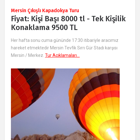
Mersin Çıkışlı Kapadokya Turu
Fiyat: Kişi Başı 8000 tl - Tek Kişilik
Konaklama 9500 TL
Her hafta sonu cuma gününde 17:30 itibariyle aracımız
hareket etmektedir Mersin Tevfik Sırrı Gür Stadı karşısı
Mersin / Merkez.
Tur Açıklamaları...