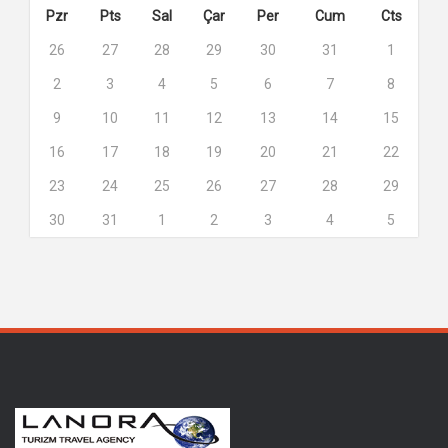
Pzr
Pts
Sal
Çar
Per
Cum
Cts
26
27
28
29
30
31
1
2
3
4
5
6
7
8
9
10
11
12
13
14
15
16
17
18
19
20
21
22
23
24
25
26
27
28
29
30
31
1
2
3
4
5