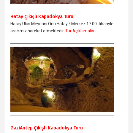
Hatay Çıkışlı Kapadokya Turu
Hatay Ulus Meydanı Önü Hatay / Merkez 17:00 itibariyle
aracımız hareket etmektedir.
Tur Açıklamaları...
GaziAntep Çıkışlı Kapadokya Turu