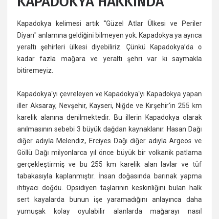
KAPADOKYA HAKKINDA
Kapadokya kelimesi artık "Güzel Atlar Ülkesi ve Periler
Diyarı" anlamına geldiğini bilmeyen yok. Kapadokya ya ayrıca
yeraltı şehirleri ülkesi diyebiliriz. Çünkü Kapadokya’da o
kadar fazla mağara ve yeraltı şehri var ki saymakla
bitiremeyiz.
Kapadokya'yı çevreleyen ve Kapadokya'yı Kapadokya yapan
iller Aksaray, Nevşehir, Kayseri, Niğde ve Kırşehir'in 255 km
karelik alanına denilmektedir. Bu illerin Kapadokya olarak
anılmasının sebebi 3 büyük dağdan kaynaklanır. Hasan Dağı
diğer adıyla Melendiz, Erciyes Dağı diğer adıyla Argeos ve
Göllü Dağı milyonlarca yıl önce büyük bir volkanik patlama
gerçekleştirmiş ve bu 255 km karelik alan lavlar ve tüf
tabakasıyla kaplanmıştır. İnsan doğasında barınak yapma
ihtiyacı doğdu. Opsidiyen taşlarının keskinliğini bulan halk
sert kayalarda bunun işe yaramadığını anlayınca daha
yumuşak kolay oyulabilir alanlarda mağarayı nasıl