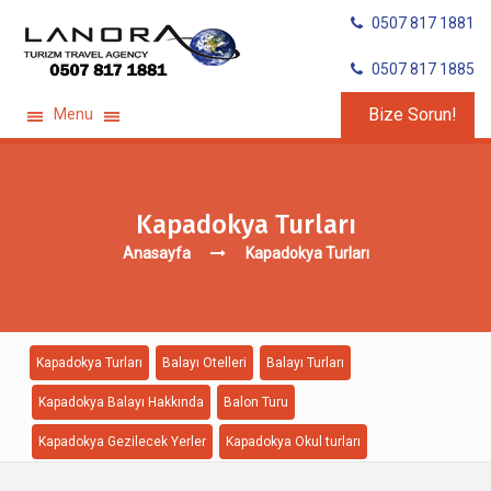
0507 817 1881
0507 817 1885
Bize Sorun!
Menu
Kapadokya Turları
Anasayfa
Kapadokya Turları
Kapadokya Turları
Balayı Otelleri
Balayı Turları
Kapadokya Balayı Hakkında
Balon Turu
Kapadokya Gezilecek Yerler
Kapadokya Okul turları