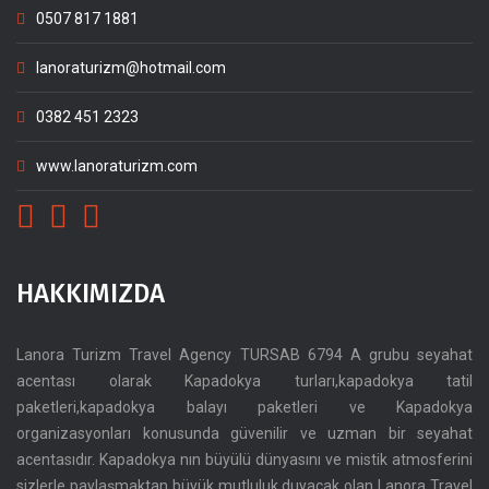
0507 817 1881
lanoraturizm@hotmail.com
0382 451 2323
www.lanoraturizm.com
HAKKIMIZDA
Lanora Turizm Travel Agency TURSAB 6794 A grubu seyahat
acentası olarak Kapadokya turları,kapadokya tatil
paketleri,kapadokya balayı paketleri ve Kapadokya
organizasyonları konusunda güvenilir ve uzman bir seyahat
acentasıdır. Kapadokya nın büyülü dünyasını ve mistik atmosferini
sizlerle paylaşmaktan büyük mutluluk duyacak olan Lanora Travel