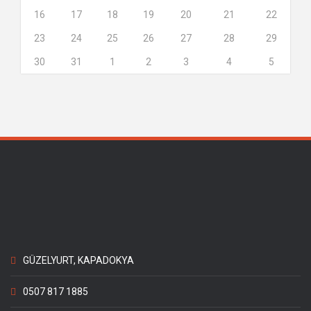
16
17
18
19
20
21
22
23
24
25
26
27
28
29
30
31
1
2
3
4
5
GÜZELYURT, KAPADOKYA
0507 817 1885