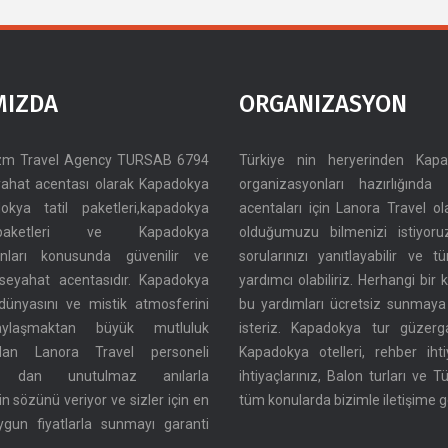
MIZDA
ORGANIZASYON
izm Travel Agency TURSAB 6794
Türkiye nin heryerinden Kap
ahat acentası olarak Kapadokya
organizasyonları hazırlığınd
adokya tatil paketleri,kapadokya
acentaları için Lanora Travel o
paketleri ve Kapadokya
olduğumuzu bilmenizi istiyoru
onları konusunda güvenilir ve
sorularınızı yanıtlayabilir ve t
seyahat acentasıdır. Kapadokya
yardımcı olabiliriz. Herhangi bi
dünyasını ve mistik atmosferini
bu yardımları ücretsiz sunmaya
paylaşmaktan büyük mutluluk
isteriz. Kapadokya tur güzerg
lan Lanora Travel personeli
Kapadokya otelleri, rehber iht
a dan unutulmaz anılarla
ihtiyaçlarınız, Balon turları ve T
n sözünü veriyor ve sizler için en
tüm konularda bizimle iletişime ge
uygun fiyatlarla sunmayı garanti