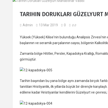
TARIHIN DORUKLARI GÜZELYURT M
Admin
13 Mar 2019
0
0.0
Yüksek (Yüksek) Kilise'nin bulunduğu Analipsis Zirvesi'nin
başlarının ve seramik parçalarının sayısı, bölgenin Kalkoli
Zamanla bölge Hititler, Persler, Kapadokya Krallığı, Romalıla
görmüştür.
Tarihin başından bu yana bölge aynı zamanda birçok farklı 
tanıtılan Hristiyanlık, ilk yıllarda büyük bir dirençle karşıl
edilene kadar Hıristiyanlar kendilerini Güzelyurt ve çevresi, 