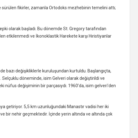
sürülen fikirler, zamanla Ortodoks mezhebinin temelini attı;
tepki olarak başladı. Bu dönemde St. Gregory tarafından
en etkilenmedi ve İkonoklastik Harekete karşı Hıristiyanlar
bazı değişikliklerle kuruluşundan kurtuldu. Başlangıçta,
Selçuklu döneminde, isim Gelveri olarak değiştirildi ve
eki nüfus değişiminin bir parçasıydı. 1960’da, isim gelveri’den
raya getiriyor. 5,5 km uzunluğundaki Manastır vadisi her iki
c ve bir nehir geçmektedir. İçinde yerin altında ve altında çok