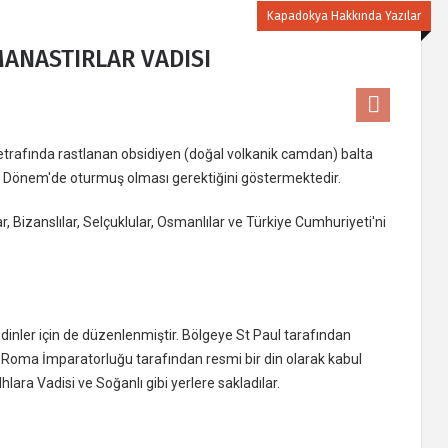
Kapadokya Hakkında Yazılar
ANASTIRLAR VADISI
 etrafında rastlanan obsidiyen (doğal volkanik camdan) balta
tik Dönem'de oturmuş olması gerektiğini göstermektedir.
r, Bizanslılar, Selçuklular, Osmanlılar ve Türkiye Cumhuriyeti'ni
dinler için de düzenlenmiştir. Bölgeye St Paul tarafından
aştı. Roma İmparatorluğu tarafından resmi bir din olarak kabul
Ihlara Vadisi ve Soğanlı gibi yerlere sakladılar.