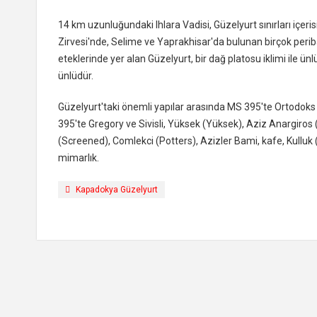
14 km uzunluğundaki Ihlara Vadisi, Güzelyurt sınırları içeri
Zirvesi'nde, Selime ve Yaprakhisar'da bulunan birçok peri
eteklerinde yer alan Güzelyurt, bir dağ platosu iklimi ile ü
ünlüdür.
Güzelyurt'taki önemli yapılar arasında MS 395'te Ortodoks
395'te Gregory ve Sivisli, Yüksek (Yüksek), Aziz Anargiros (
(Screened), Comlekci (Potters), Azizler Bami, kafe, Kulluk (
mimarlık.
Kapadokya Güzelyurt