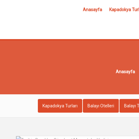
Anasayfa
Kapadokya Turl
Anasayfa
Kapadokya Turları
Balayı Otelleri
Balayı T