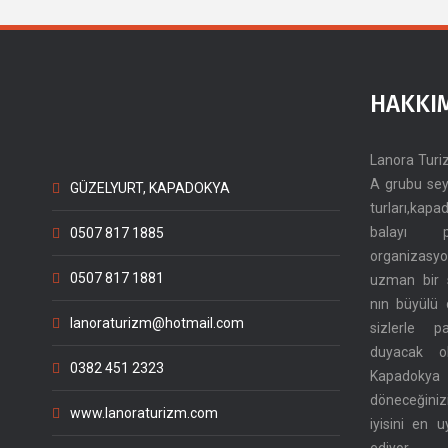
HAKKI
Lanora Tur
A grubu sey
GÜZELYURT, KAPADOKYA
turları,kap
balayı 
0507 817 1885
organizasy
0507 817 1881
uzman bir 
nın büyülü 
lanoraturizm@hotmail.com
sizlerle 
duyacak o
0382 451 2323
Kapadoky
döneceğinizi
www.lanoraturizm.com
iyisini en 