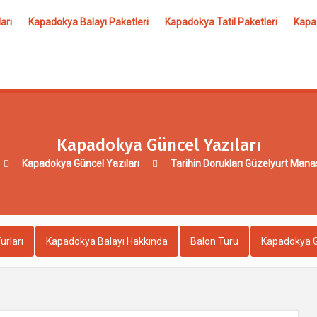
arı
Kapadokya Balayı Paketleri
Kapadokya Tatil Paketleri
Kapad
Kapadokya Güncel Yazıları
Kapadokya Güncel Yazıları
Tarihin Dorukları Güzelyurt Manas
urları
Kapadokya Balayı Hakkında
Balon Turu
Kapadokya G