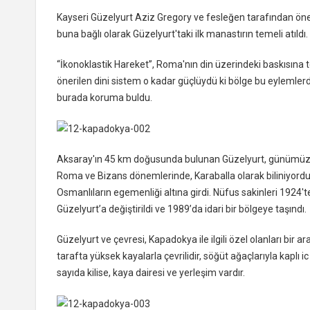
Kayseri Güzelyurt Aziz Gregory ve fesleğen tarafından öne 
buna bağlı olarak Güzelyurt'taki ilk manastırın temeli atıldı.
“İkonoklastik Hareket”, Roma'nın din üzerindeki baskısına 
önerilen dini sistem o kadar güçlüydü ki bölge bu eylemlerd
burada koruma buldu.
Aksaray'ın 45 km doğusunda bulunan Güzelyurt, günümüzde 
Roma ve Bizans dönemlerinde, Karaballa olarak biliniyordu. 
Osmanlıların egemenliği altına girdi. Nüfus sakinleri 1924't
Güzelyurt’a değiştirildi ve 1989’da idari bir bölgeye taşındı.
Güzelyurt ve çevresi, Kapadokya ile ilgili özel olanları bir a
tarafta yüksek kayalarla çevrilidir, söğüt ağaçlarıyla kaplı i
sayıda kilise, kaya dairesi ve yerleşim vardır.