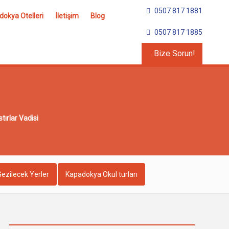
0507 817 1881
okya Otelleri
İletişim
Blog
0507 817 1885
Bize Sorun!
tırlar Vadisi
ezilecek Yerler
Kapadokya Okul turları