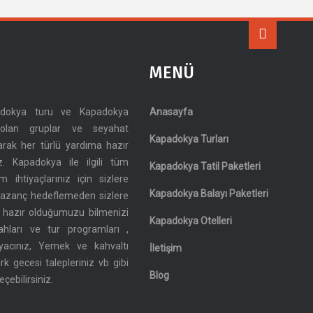
MENÜ
adokya turu ve Kapadokya
Anasayfa
a olan gruplar ve seyahat
Kapadokya Turları
larak her türlü yardıma hazır
z. Kapadokya ile ilgili tüm
Kapadokya Tatil Paketleri
üm ihtiyaçlarınız için sizlere
Kapadokya Balayı Paketleri
r kazanç hedeflemeden sizlere
 hazır olduğumuzu bilmenizi
Kapadokya Otelleri
ahları ve tur programları ,
iyacınız, Yemek ve kahvaltı
İletişim
ürk gecesi talepleriniz vb gibi
Blog
çebilirsiniz.