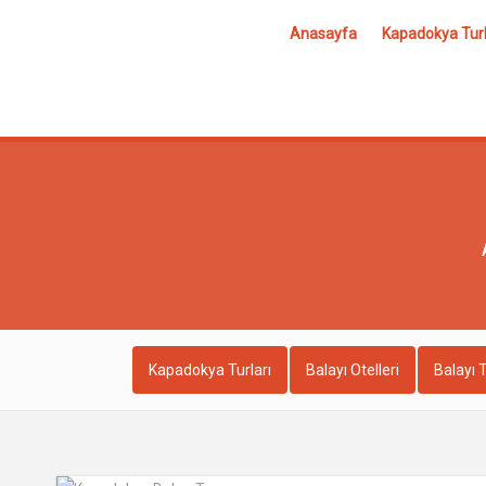
Anasayfa
Kapadokya Turl
Kapadokya Turları
Balayı Otelleri
Balayı T