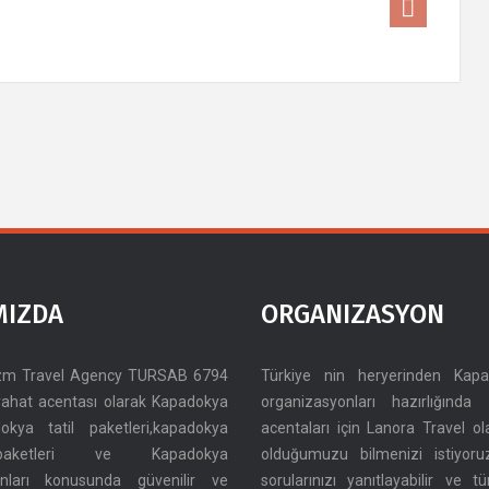
MIZDA
ORGANIZASYON
izm Travel Agency TURSAB 6794
Türkiye nin heryerinden Kap
ahat acentası olarak Kapadokya
organizasyonları hazırlığınd
adokya tatil paketleri,kapadokya
acentaları için Lanora Travel o
paketleri ve Kapadokya
olduğumuzu bilmenizi istiyoru
onları konusunda güvenilir ve
sorularınızı yanıtlayabilir ve t