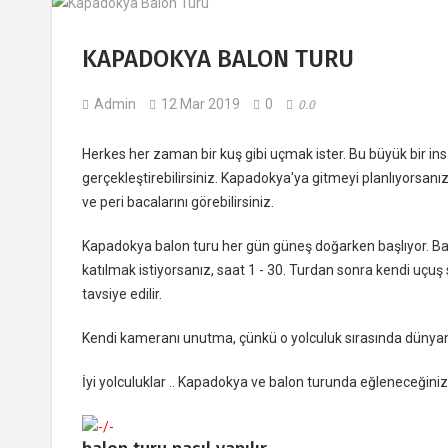
KAPADOKYA BALON TURU
Admin
12 Mar 2019
0
0.0
Herkes her zaman bir kuş gibi uçmak ister. Bu büyük bir insa
gerçekleştirebilirsiniz. Kapadokya'ya gitmeyi planlıyorsanı
ve peri bacalarını görebilirsiniz.
Kapadokya balon turu her gün güneş doğarken başlıyor. Bal
katılmak istiyorsanız, saat 1 - 30. Turdan sonra kendi uçuş s
tavsiye edilir.
Kendi kameranı unutma, çünkü o yolculuk sırasında dünyanın 
İyi yolculuklar .. Kapadokya ve balon turunda eğleneceğini