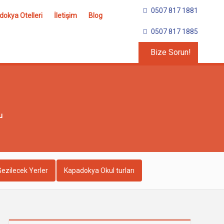
0507 817 1881
okya Otelleri
İletişim
Blog
0507 817 1885
Bize Sorun!
u
ezilecek Yerler
Kapadokya Okul turları