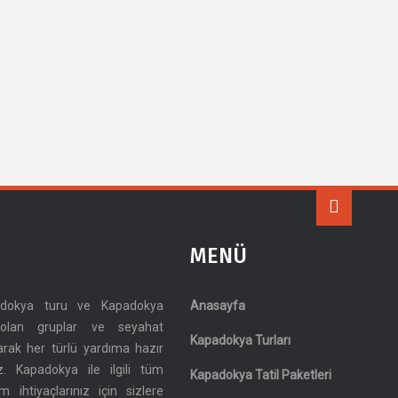
MENÜ
adokya turu ve Kapadokya
Anasayfa
a olan gruplar ve seyahat
Kapadokya Turları
larak her türlü yardıma hazır
z. Kapadokya ile ilgili tüm
Kapadokya Tatil Paketleri
üm ihtiyaçlarınız için sizlere