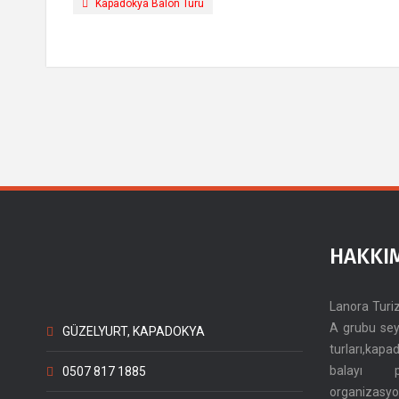
Kapadokya Balon Turu
HAKKI
Lanora Tur
A grubu sey
GÜZELYURT, KAPADOKYA
turları,kap
balayı 
0507 817 1885
organizasy