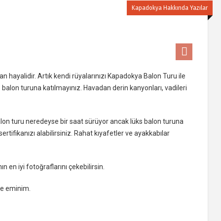
Kapadokya Hakkında Yazılar
n hayalidir. Artık kendi rüyalarınızı Kapadokya Balon Turu ile
z balon turuna katılmayınız. Havadan derin kanyonları, vadileri
on turu neredeyse bir saat sürüyor ancak lüks balon turuna
ertifikanızı alabilirsiniz. Rahat kıyafetler ve ayakkabılar
en iyi fotoğraflarını çekebilirsin.
ze eminim.