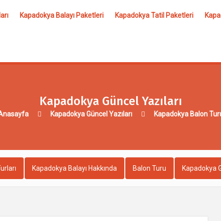
arı
Kapadokya Balayı Paketleri
Kapadokya Tatil Paketleri
Kapad
Kapadokya Güncel Yazıları
Anasayfa
Kapadokya Güncel Yazıları
Kapadokya Balon Tur
urları
Kapadokya Balayı Hakkında
Balon Turu
Kapadokya G